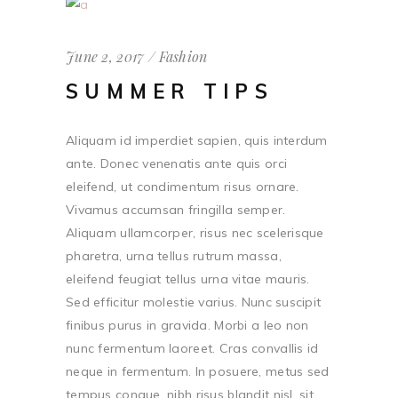
June 2, 2017
Fashion
SUMMER TIPS
Aliquam id imperdiet sapien, quis interdum
ante. Donec venenatis ante quis orci
eleifend, ut condimentum risus ornare.
Vivamus accumsan fringilla semper.
Aliquam ullamcorper, risus nec scelerisque
pharetra, urna tellus rutrum massa,
eleifend feugiat tellus urna vitae mauris.
Sed efficitur molestie varius. Nunc suscipit
finibus purus in gravida. Morbi a leo non
nunc fermentum laoreet. Cras convallis id
neque in fermentum. In posuere, metus sed
tempus congue, nibh risus blandit nisl, sit