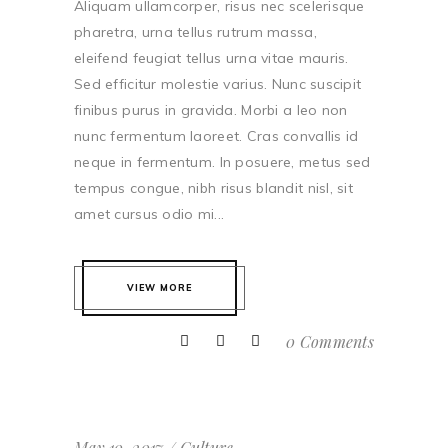
Aliquam ullamcorper, risus nec scelerisque
pharetra, urna tellus rutrum massa,
eleifend feugiat tellus urna vitae mauris.
Sed efficitur molestie varius. Nunc suscipit
finibus purus in gravida. Morbi a leo non
nunc fermentum laoreet. Cras convallis id
neque in fermentum. In posuere, metus sed
tempus congue, nibh risus blandit nisl, sit
amet cursus odio mi...
VIEW MORE
0 Comments
May 10, 2017
Culture