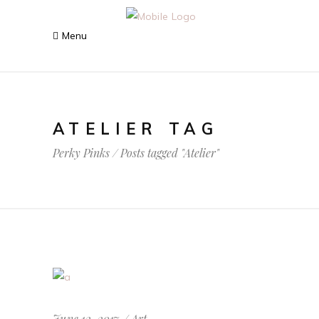
ATELIER TAG
Perky Pinks
/
Posts tagged "Atelier"
June 12, 2017
Art