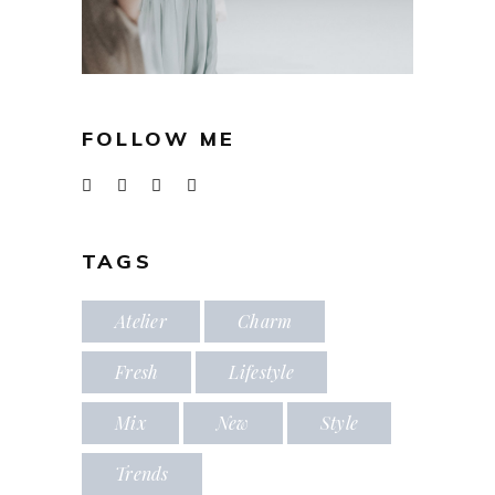
FOLLOW ME
TAGS
Atelier
Charm
Fresh
Lifestyle
Mix
New
Style
Trends