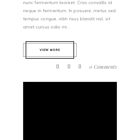
nunc fermentum laoreet. Cras convallis id
neque in fermentum. In posuere, metus sed
tempus congue, nibh risus blandit nisl, sit
amet cursus odio mi...
VIEW MORE
0 Comments