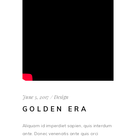
June 5, 2017
Design
GOLDEN ERA
Aliquam id imperdiet sapien, quis interdum
ante. Donec venenatis ante quis orci