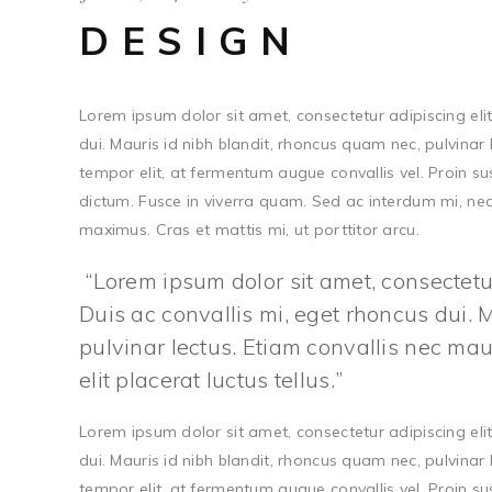
DESIGN
Lorem ipsum dolor sit amet, consectetur adipiscing elit.
dui. Mauris id nibh blandit, rhoncus quam nec, pulvinar 
tempor elit, at fermentum augue convallis vel. Proin s
dictum. Fusce in viverra quam. Sed ac interdum mi, nec 
maximus. Cras et mattis mi, ut porttitor arcu.
Lorem ipsum dolor sit amet, consectetur 
Duis ac convallis mi, eget rhoncus dui. 
pulvinar lectus. Etiam convallis nec m
elit placerat luctus tellus.
Lorem ipsum dolor sit amet, consectetur adipiscing elit.
dui. Mauris id nibh blandit, rhoncus quam nec, pulvinar 
tempor elit, at fermentum augue convallis vel. Proin s