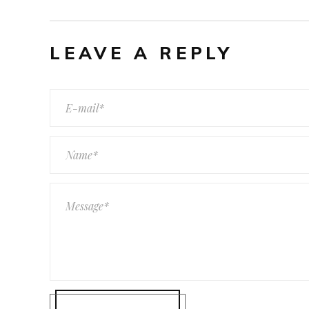
LEAVE A REPLY
ABOU
072 243 4025
Our nipple
info@perkypinks.co.za
whole aga
Wonderboom, Gauteng 0182
satisfied
your self-
your own 