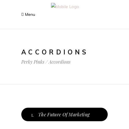
ACCORDIONS
Perky Pinks
/
Accordions
The Future Of Marketing